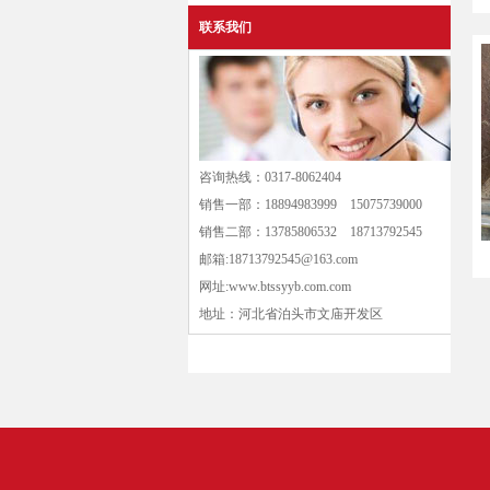
联系我们
咨询热线：0317-8062404
销售一部：18894983999 15075739000
销售二部：13785806532 18713792545
邮箱:18713792545@163.com
网址:www.btssyyb.com.com
地址：河北省泊头市文庙开发区