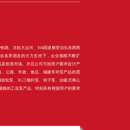
铁路、京杭大运河、104国道横穿泊头东西两
，在各界朋友的大力支持下，企业规模不断扩
以及欧美市场。并且公司可按用户要求设计产
路、公路、市政、食品、城建等对泵产品的需
齿轮泵、3G三螺杆泵、转子泵、自吸式离心
种规格的工业泵产品。特别具有根据用户的要求
的检测设备，严谨的管理模式，优质的产品质
普遍赞誉。........