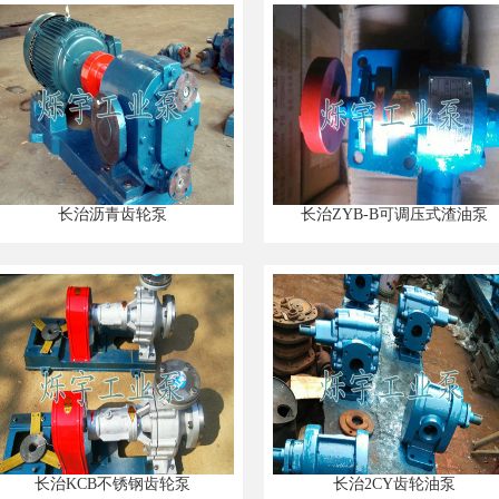
长治沥青齿轮泵
长治ZYB-B可调压式渣油泵
长治KCB不锈钢齿轮泵
长治2CY齿轮油泵