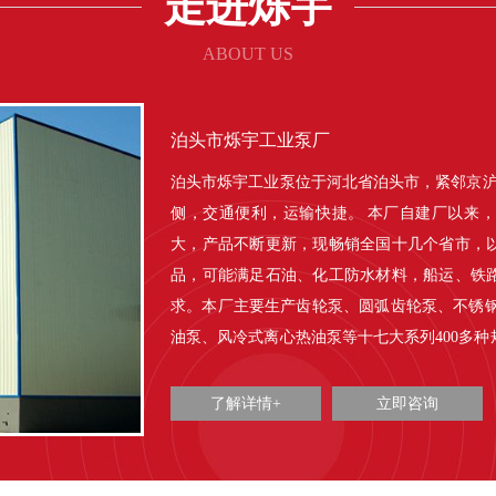
走进烁宇
ABOUT US
泊头市烁宇工业泵厂
泊头市烁宇工业泵位于河北省泊头市，紧邻京沪
侧，交通便利，运输快捷。 本厂自建厂以来
大，产品不断更新，现畅销全国十几个省市，
品，可能满足石油、化工防水材料，船运、铁
求。本厂主要生产齿轮泵、圆弧齿轮泵、不锈钢
油泵、风冷式离心热油泵等十七大系列400多
专门设计制造各类特种工业泵的能力。 精密
量，完善的售后服务，使产品畅销不衰，赢得了用户的
了解详情+
立即咨询