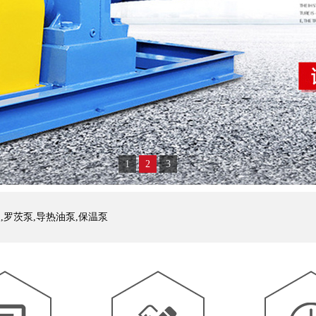
1
2
3
,罗茨泵,导热油泵,保温泵