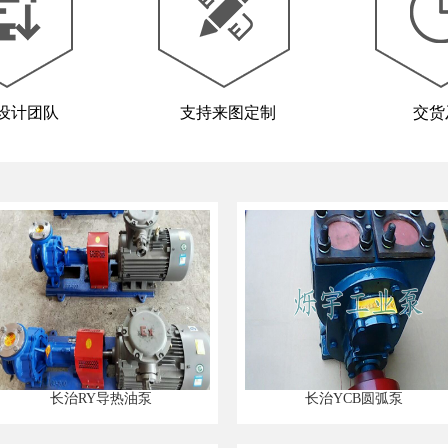
设计团队
支持来图定制
交货
长治RY导热油泵
长治YCB圆弧泵